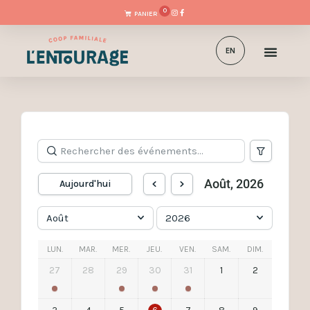
0
EN
Août, 2026
Aujourd'hui
Août
2026
LUN.
MAR.
MER.
JEU.
VEN.
SAM.
DIM.
27
28
29
30
31
1
2