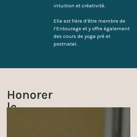
intuition et créativité.
Elle est fière d’être membre de
l’Entourage et y offre également
des cours de yoga pré et
postnatal.
Honorer
le
passage
L’arrivée