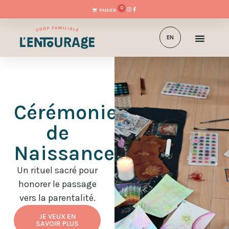
0
EN
Cérémonie
de
Naissance
Un rituel sacré pour
honorer le passage
vers la parentalité.
JE VEUX EN
SAVOIR PLUS